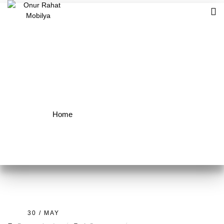
Etiket:
Ear Care
Home
Archive by tag "Ear Care"
30 / MAY