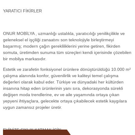
YARATICI FİKİRLER
ONUR MOBİLYA , uzmanlığı ustalıkla, yaratıcılığı yenilikçilikle ve
geleneksel el işçiliği zanaatını son teknolojiyle birleştirmeyi
başarmış; modern çağın gerekliliklerini yerine getiren, fikirden
somuta, üretimden sunuma tüm süreçleri kendi içerisinde çözebilen
bir mobilya markasıdır.
Estetik ve zarafetin fonksiyonel ürünlere dönüştürüldüğü 10.000 m²
çalışma alanında konfor, güvenilirlik ve kaliteyi temel çalışma
değerleri olarak kabul eder. Türkiye ve dünyadaki her kültürden
insanına hitap eden ürünlerinin yanı sıra, dekorasyonda sürekli
değişen moda trendlerine, ev ve aile yaşamında ortaya çıkan
yepyeni ihtiyaçlara, gelecekte ortaya çıkabilecek estetik kaygılara
uygun zamansız projeler üretir.
EVİNİZE ŞIKLIK KATMAK İÇİN