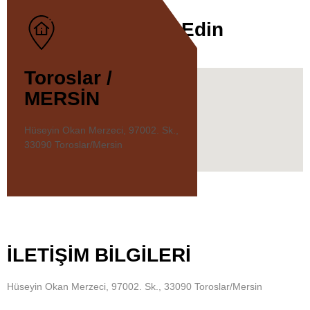
Adresimizi Ziyaret Edin
Toroslar /
MERSİN
Hüseyin Okan Merzeci, 97002. Sk.,
33090 Toroslar/Mersin
İLETİŞİM BİLGİLERİ
Hüseyin Okan Merzeci, 97002. Sk., 33090 Toroslar/Mersin