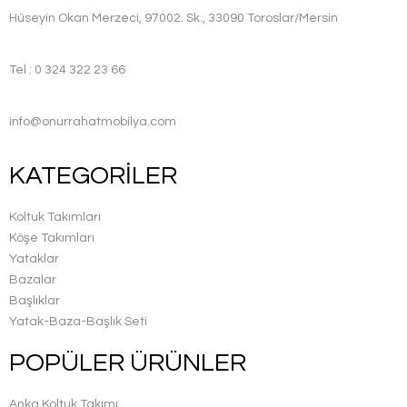
Hüseyin Okan Merzeci, 97002. Sk., 33090 Toroslar/Mersin
Tel : 0 324 322 23 66
info@onurrahatmobilya.com
KATEGORİLER
Koltuk Takımları
Köşe Takımları
Yataklar
Bazalar
Başlıklar
Yatak-Baza-Başlık Seti
POPÜLER ÜRÜNLER
Anka Koltuk Takımı