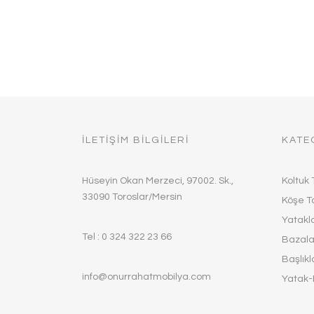
İLETİŞİM BİLGİLERİ
KATE
Hüseyin Okan Merzeci, 97002. Sk.,
Koltuk 
33090 Toroslar/Mersin
Köşe T
Yatakl
Tel : 0 324 322 23 66
Bazala
Başlıkl
info@onurrahatmobilya.com
Yatak-