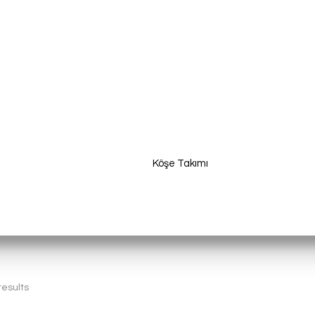
Ürünler
E-Katalog
Satış Noktaları
İhraacat
Köşe Takımı
Home
Köşe Takımı
results