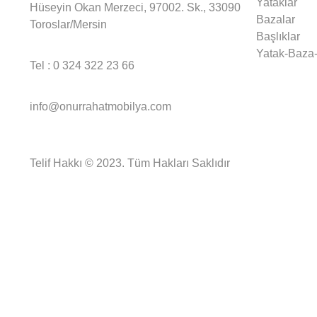
Yataklar
Hüseyin Okan Merzeci, 97002. Sk., 33090
Bazalar
Toroslar/Mersin
Başlıklar
Yatak-Baza-
Tel : 0 324 322 23 66
info@onurrahatmobilya.com
Telif Hakkı © 2023. Tüm Hakları Saklıdır