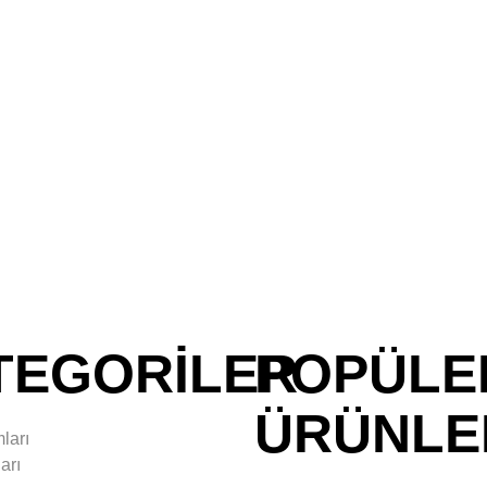
Ürünler
E-Katalog
Satış Noktaları
İhraacat
TEGORİLER
POPÜLE
ÜRÜNLE
ları
arı