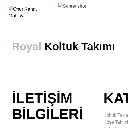
Kurumsal
İletişim
Royal
Koltuk Takımı
İLETİŞİM
KA
BİLGİLERİ
Koltuk Takım
Köşe Takıml