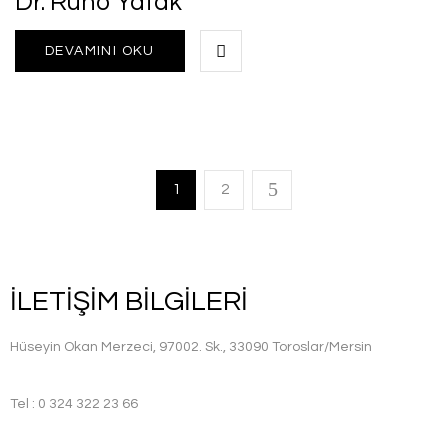
Dr. Runo Yatak
DEVAMINI OKU
1
2
İLETİŞİM BİLGİLERİ
Hüseyin Okan Merzeci, 97002. Sk., 33090 Toroslar/Mersin
Tel : 0 324 322 23 66