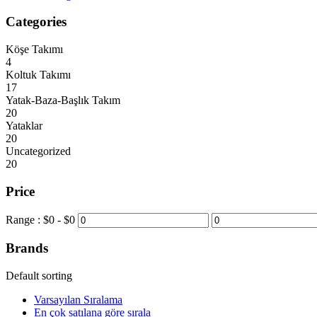
Categories
Köşe Takımı
4
Koltuk Takımı
17
Yatak-Baza-Başlık Takım
20
Yataklar
20
Uncategorized
20
Price
Range :
$
0
- $
0
Brands
Default sorting
Varsayılan Sıralama
En çok satılana göre sırala