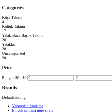
Categories
Köşe Takımı
4
Koltuk Takımı
17
Yatak-Baza-Başlık Takım
20
Yataklar
20
Uncategorized
20
Price
Range :
$
0
- $
0
Brands
Default sorting
Varsayılan Sıralama
En çok satılana göre sırala