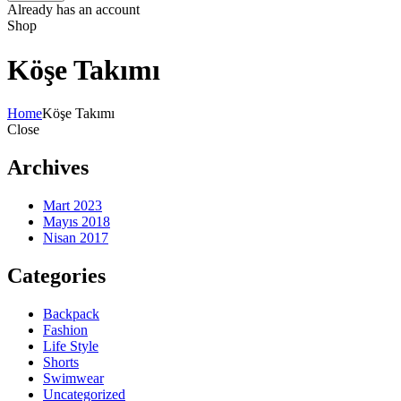
Already has an account
Shop
Köşe Takımı
Home
Köşe Takımı
Close
Archives
Mart 2023
Mayıs 2018
Nisan 2017
Categories
Backpack
Fashion
Life Style
Shorts
Swimwear
Uncategorized